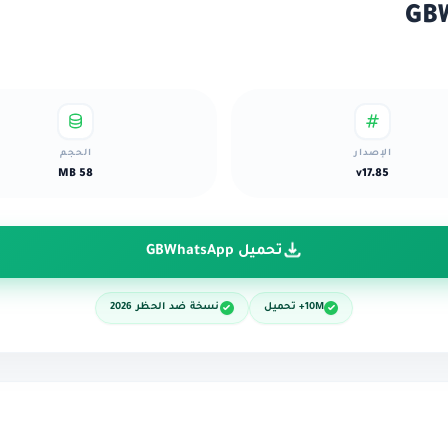
الإصدار
الحجم
58 MB
v17.85
تحميل GBWhatsApp
10M+ تحميل
نسخة ضد الحظر 2026