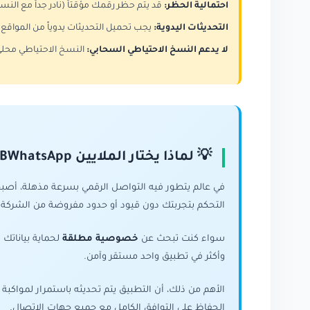
احتمالية الحظر:
قد يتم حظر رقمك مؤقتاً (نادر جداً مع النسخ
التحديثات اليدوية:
يجب تحميل التحديثات يدوياً من المواقع 
لا يدعم النسخ الاحتياطي السحابي:
النسخ الاحتياطي محل
💡 لماذا يختار الملايين GBWhatsApp؟
في عالم يتطور فيه التواصل الرقمي بسرعة مذهلة، أصبح 
التحكم بتجربتك دون قيود أو حدود مفروضة من الشركة 
سواء كنت تبحث عن
خصوصية مطلقة
لحماية بياناتك
وأكثر في تطبيق واحد مستقر وآمن.
الأهم من ذلك، أن التطبيق يتم تحديثه باستمرار لمواك
الحفاظ على التوافق الكامل مع جميع جهات الاتصال.