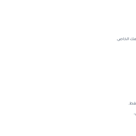
يمك الخاص.
غط.