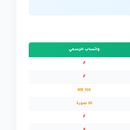
واتساب الرسمي
✗
✗
100 MB
30 صورة
✗