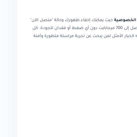
 الخصوصية
حيث يمكنك إخفاء ظهورك وحالة "متصل الآن"
تصل إلى 700 ميجابايت دون أي ضغط أو فقدان للجودة. كل
End-to-End ) الذي يوفره واتساب الرسمي، مما يجعله الخيار الأمثل لمن يبحث عن تجربة مراسلة متطورة وآمنة